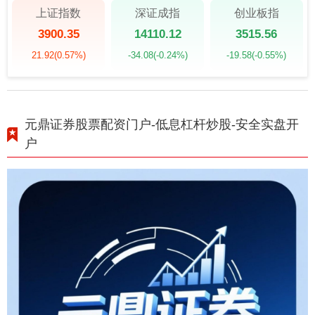
上证指数
深证成指
创业板指
3900.35
14110.12
3515.56
21.92
(0.57%)
-34.08
(-0.24%)
-19.58
(-0.55%)
元鼎证券股票配资门户-低息杠杆炒股-安全实盘开
户