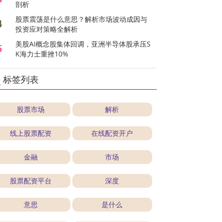
剖析
股票震荡是什么意思？解析市场波动成因与
4
投资应对策略全解析
美股AI概念股集体回调，亚洲半导体股承压S
5
K海力士重挫10%
标签列表
股票市场
解析
线上股票配资
在线配资开户
金融
市场
股票配资平台
深度
意思
是什么