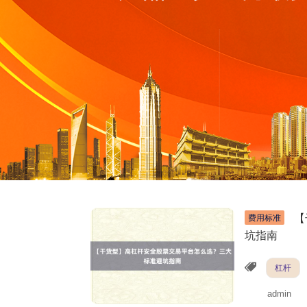
【
费用标准
坑指南
杠杆
admin