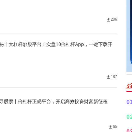
206
秘十大杠杆炒股平台！实盘10倍杠杆App，一键下载开
187
寻股票十倍杠杆正规平台，开启高效投资财富新征程
0
0
65
0