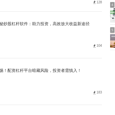
128
4
秘炒股杠杆软件：助力投资，高效放大收益新途径
5
104
惕！配资杠杆平台暗藏风险，投资者需慎入！
183