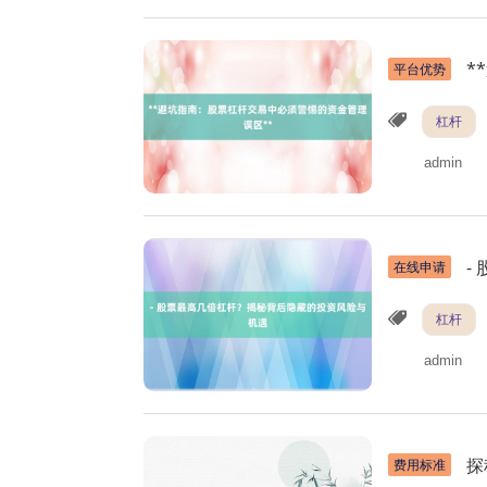
*
平台优势
杠杆
admin
-
在线申请
杠杆
admin
探
费用标准